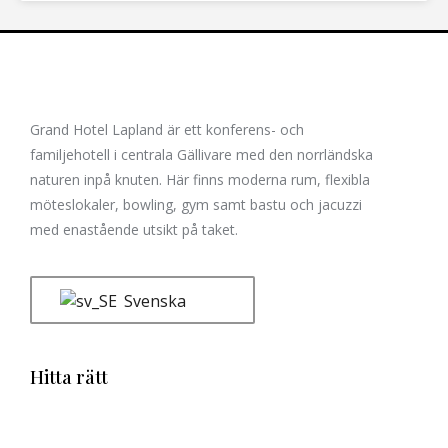
Grand Hotel Lapland är ett konferens- och
familjehotell i centrala Gällivare med den norrländska
naturen inpå knuten. Här finns moderna rum, flexibla
möteslokaler, bowling, gym samt bastu och jacuzzi
med enastående utsikt på taket.
Svenska
Hitta rätt
Aktiviteter och upplevelser
Allt du som hotellgäst vill veta