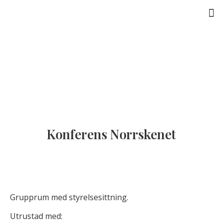
Aktiviteter och upplevelser
Konferens Norrskenet
Grupprum med styrelsesittning.
Utrustad med: